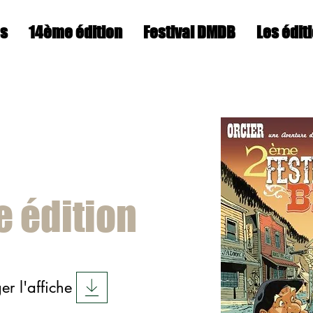
es
14ème édition
Festival DMDB
Les édit
 édition
er l'affiche